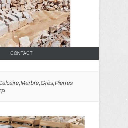
CONTACT
Calcaire,Marbre,Grès,Pierres
TP