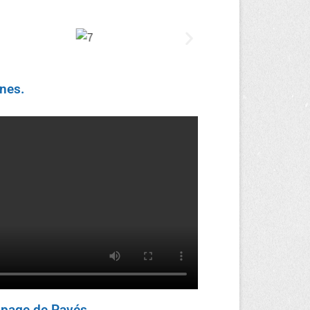
nes.
page de Pavés