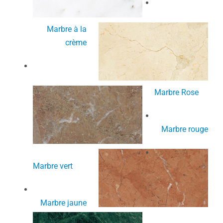
Marbre à la
crème
Marbre Rose
Marbre rouge
Marbre vert
Marbre jaune