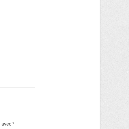
s avec
*