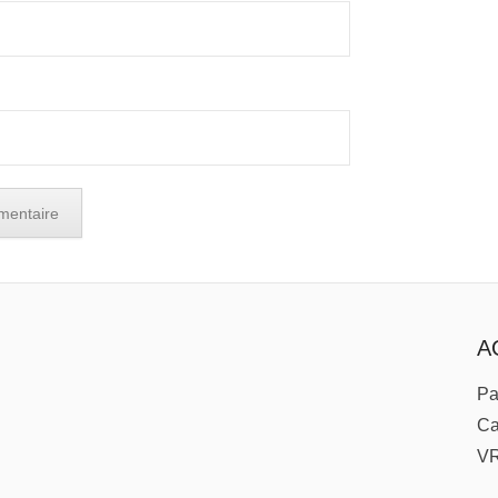
A
Pa
Ca
V